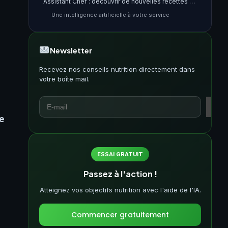
Assistant Chef : découvrir de nouvelles recettes grâce à l’IA
Une intelligence artificielle à votre service
Explorer de nouvelles saveurs
Suivi en temps réel de vos progrès nutritionnels avec Nutri AI
Newsletter
Écoutez votre boussole intérieure
Naviguez vers une meilleure santé
Recevez nos conseils nutrition directement dans
votre boîte mail.
Nutri AI Pro: un espace dédié aux professionnels de la santé
Un outil de gestion simplifiée
La génération automatique de plans de repas
Rapports détaillés à portée de main
e
Les outils de Nutri AI pour maximiser l’impact des professionnels de la santé
Des outils pour une gestion simplifiée des clients
ESSAI GRATUIT
Un générateur automatique de plans de repas
Des conseils d’activités physiques
Passez à l'action !
Des rapports détaillés pour une stratégie marketing efficace
Atteignez vos objectifs nutrition avec l'aide de l'IA.
Commencer gratuitement