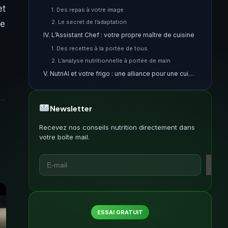
et
1. Des repas à votre image
2. Le secret de l’adaptation
ue
IV. L’Assistant Chef : votre propre maître de cuisine
1. Des recettes à la portée de tous
2. L’analyse nutritionnelle à portée de main
V. NutriAI et votre frigo : une alliance pour une cuisine optimale
1. Le contenu de votre frigo sous contrôle
2. L’intelligence à votre service
Newsletter
VI. Suivi et analyses : Votre santé sous les feux de la rampe
1. Tous vos indicateurs en un coup d’œil
Recevez nos conseils nutrition directement dans
votre boîte mail.
2. Un guide vers vos objectifs
Conclusion : NutriAI, l’alliance parfaite entre technologie et nutrition
ESSAI GRATUIT