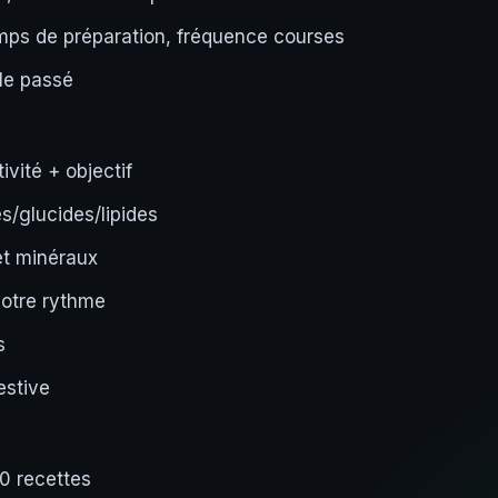
emps de préparation, fréquence courses
 le passé
vité + objectif
s/glucides/lipides
et minéraux
 votre rythme
s
estive
0 recettes