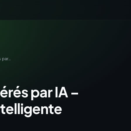
par...
érés par IA –
telligente