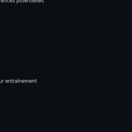
rences potentielles
ur entraînement