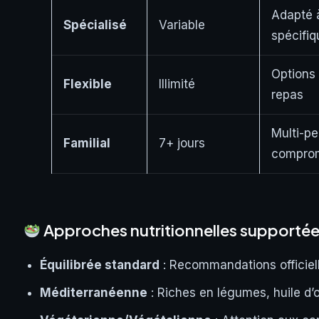
Adapté 
Spécialisé
Variable
spécifiq
Options 
Flexible
Illimité
repas
Multi-p
Familial
7+ jours
compro
Approches nutritionnelles supporté
Équilibrée standard
: Recommandations officie
Méditerranéenne
: Riches en légumes, huile d’o