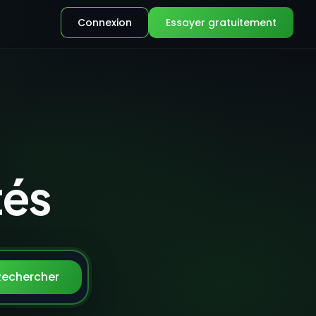
Connexion
Essayer gratuitement
tés
s aider ?
Rechercher