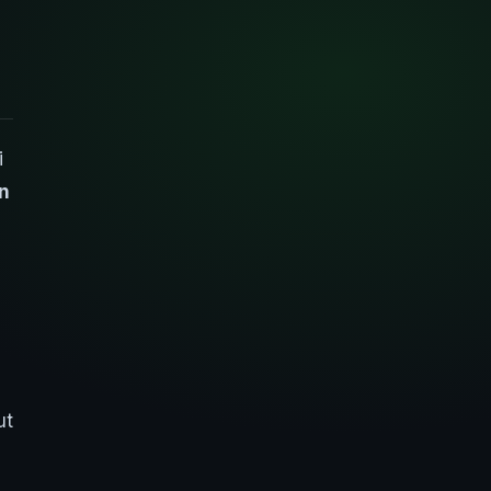
i
n
ut